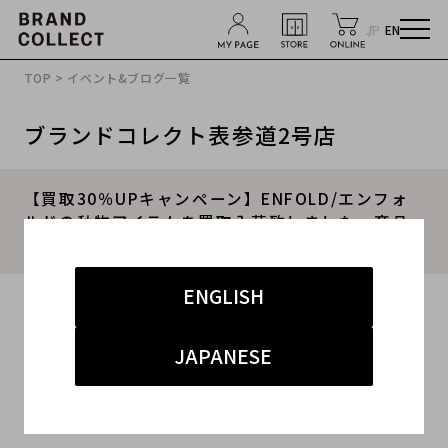
JP
EN
TOP
>
イベント&ブログ一覧
ブランドコレクト表参道2号店
【買取30％UPキャンペーン】ENFOLD/エンフォ
ルドの秋物アイテムを買取入荷致しました。商品
紹介と高価買取ポイントのご紹介です。
ENGLISH
2023.08.27
#エンフォルド
#表参道2号店
#買取
JAPANESE
#表参道2号店 ドメスティック
#ブランド古着買取キャンペーン