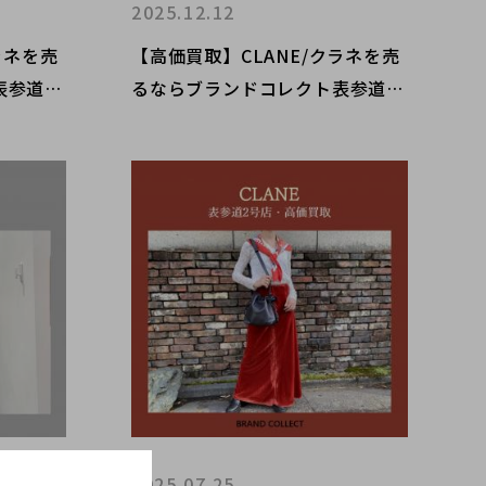
2025.12.12
ラネを売
【高価買取】CLANE/クラネを売
表参道2
るならブランドコレクト表参道2
！ワンピ
号店へ！冬モノのご売却はお早め
り時で
に！レディースアパレル買取強化
中！
2025.07.25