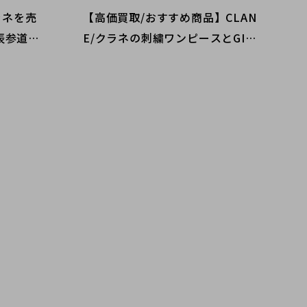
ラネを売
【高価買取/おすすめ商品】CLAN
表参道2
E/クラネの刺繍ワンピースとGIV
！アウタ
ENCHY/ジバンシィのクラッチバ
がチャン
ッグのご紹介