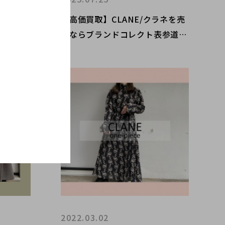
ラネを売
【高価買取】CLANE/クラネを売
表参道2
るならブランドコレクト表参道2
高く売る
号店へ！秋冬アイテムの高価買取
ランド問
は今がチャンス！高価買取ポイン
！
トのご紹介です。
2022.03.02