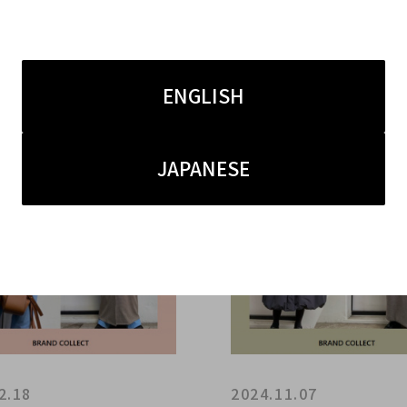
取】CLANE/クラネを売
【高価買取】CLANE/ク
ブランドコレクト表参道2
るならブランドコレクト
！秋冬アイテムの高価買取
号店へ！不要なお洋服を
ENGLISH
チャンス！レディースアパ
方法とは...？当店ではブ
買取は当店へ！
わずお買取りいたします
JAPANESE
2.18
2024.11.07