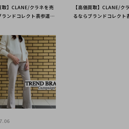
取】CLANE/クラネを売
【高価買取】CLANE/ク
ブランドコレクト表参道2
るならブランドコレクト
！春先までお使いいただけ
号店へ！冬物高価買取中
荷アイテムのご紹介です！
ーやニットを売るなら今
ス！
7.06