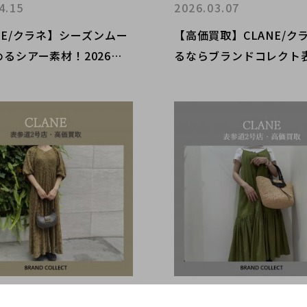
4.15
2026.03.07
NE/クラネ】シーズンムー
【高価買取】CLANE/ク
るシアー素材！2026年
るならブランドコレクト
ドのタータンチェック柄ジ
号店へ！春物買取強化中
ト、入荷しました！
ース・ブラウスは今が売
す！
9.09
2025.08.18