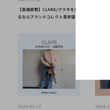
【高価買取】CLANE/クラネを売
【高価買
るならブランドコレクト表参道2
るなら
号店へ！冬アイテムの高価買取は
号店へ
今がチャンス！レディースアパレ
は今が
ルの買取は当店へ！
レルの
2025.03.12
2024.1