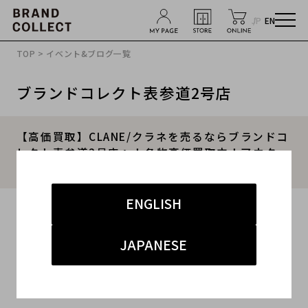
JP
EN
TOP
>
イベント&ブログ一覧
ブランドコレクト表参道2号店
【高価買取】CLANE/クラネを売るならブランドコ
レクト表参道2号店へ！冬物高価買取中！アウター
やニットを売るなら今がチャンス！
ENGLISH
2024.11.07
#クラネ
#表参道2号店
#買取
JAPANESE
#表参道2号店 セレクト
#高価買取