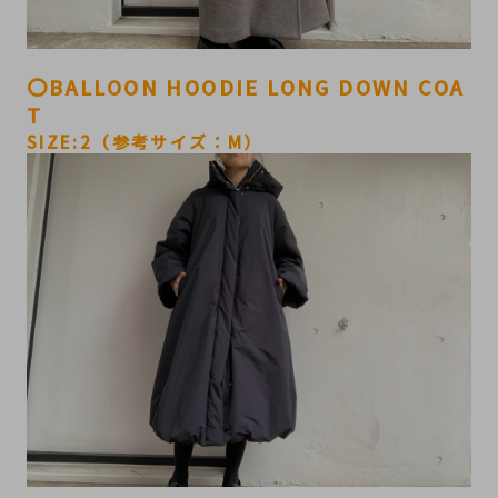
〇BALLOON HOODIE LONG DOWN COA
T
SIZE:2（参考サイズ：M）