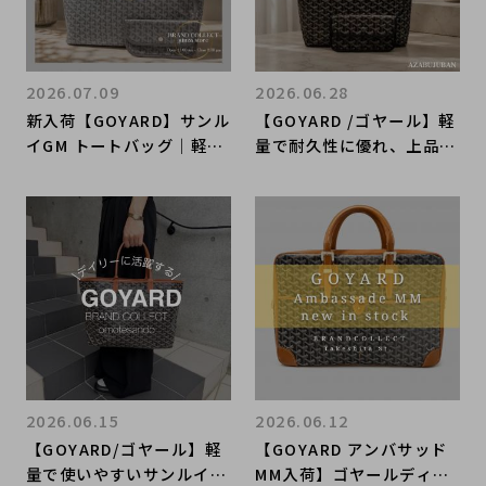
2026.07.09
2026.06.28
新入荷【GOYARD】サンル
【GOYARD /ゴヤール】軽
イGM トートバッグ｜軽量
量で耐久性に優れ、上品な
かつ大容量を誇るメゾンの
デザインが魅力なGOYARD
アイコンバッグ
のサンルイPM｜購入も買
取もブランドコレクト麻布
十番店にお任せください！
2026.06.15
2026.06.12
【GOYARD/ゴヤール】軽
【GOYARD アンバサッド
量で使いやすいサンルイP
MM入荷】ゴヤールディン