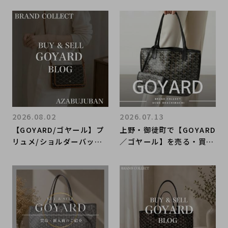
2026.08.02
2026.07.13
【GOYARD/ゴヤール】プ
上野・御徒町で【GOYARD
リュメ/ショルダーバッグ
／ゴヤール】を売る・買う
のご紹介！｜購入も買取も
ならブランドコレクト上野
ブランドコレクト麻布十番
御徒町店｜Anjou Mini To
店にお任せください！
te Bag Black／アンジュ
ミニ トートバッグ ブラッ
ク入荷｜Buy & Sell Luxu
ry in Ueno Tokyo｜Tax
-Free Available