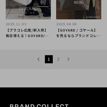
yo｜Tax-Free Availabl
e
2025.11.03
2025.04.08
【ブラコレ広尾/新入荷】
【GOYARD / ゴヤール】
毎日使える！GOYARD/ゴ
を売るならブランドコレク
ヤールのセレブ御用達のト
ト麻布十番店にお任せくだ
ートバッグのご紹介です
さい！
1
2