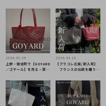
M トートバッグをご紹介
キャンバスと上質なレザー
が織りなす、エレガンスと
実用性を兼ね備えたブリー
フケース。原宿竹下通り店
でご紹介｜原宿エリアでブ
ランド買取も受付中
2026.05.29
2026.04.10
上野・御徒町で【GOYARD
【ブラコレ広尾/新入荷】
／ゴヤール】を売る・買う
フランスの伝統を纏う。
ならブランドコレクト上野
一生モノの相棒「ゴヤー
御徒町店｜Saint Louis J
ル・サンルイ」で仕上げ
unior Red Tote Bag／サ
る、大人の洗練スタイル
ンルイ ジュニア レッド ト
ートバッグ入荷｜Buy & S
ell Luxury in Ueno Tok