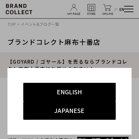
JP
EN
TOP
>
イベント&ブログ一覧
ブランドコレクト麻布十番店
【GOYARD / ゴヤール】を売るならブランドコレ
クト麻布十番店にお任せください！
2025.04.08
ENGLISH
#GOYARD
#ゴヤール
#麻布十番 買取
JAPANESE
#麻布十番 バッグ
#サンルイ