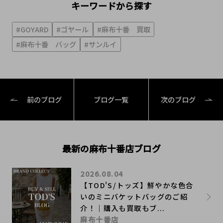
キーワードから探す
#GOYARD
#ゴヤール
#麻布十番 買取
#麻布十番 バッグ
#サンルイ
前のブログ
ブログ一覧
次のブログ
最新の麻布十番店ブログ
2026.08.04
【TOD'S/トッズ】鮮やかな色合
いのミニバケットバッグのご紹
介！｜購入も買取もブ...
麻布十番店