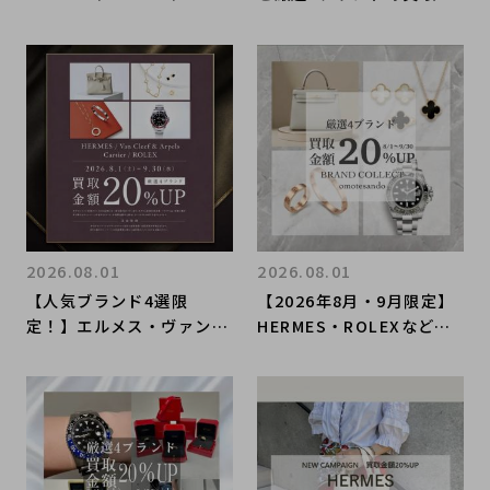
CLEEF & ARPELS、Carti
額20％UP！】人気ラグジ
erの4ブランド買取20％U
ュアリーブランド4選｜買
Pキャンペーン開催！
取金額20％UPキャンペー
ン
2026.08.01
2026.08.01
【人気ブランド4選限
【2026年8月・9月限定】
定！】エルメス・ヴァンク
HERMES・ROLEXなど対
リーフ＆アーペル・カルテ
象4ブランド買取20％UP
ィエ・ロレックス買取金額
キャンペーン開催！
20％UPキャンペーン開催
いたします！