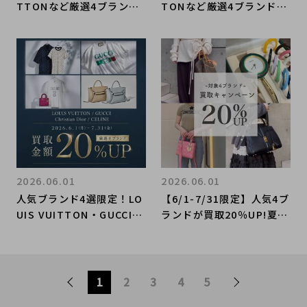
TTONなど厳選4ブランド
TONなど厳選4ブランドの
の買取金額20％UP！】人
買取金額20％UP！】人気
気ラグジュアリーブランド
ラグジュアリーブランド4
4選｜買取金額20％UPキ
選｜買取金額20％UPキャ
ャンペーン
ンペーン
2026.06.01
2026.06.01
人気ブランド4選限定！LO
【6/1-7/31限定】人気4ブ
UIS VUITTON・GUCCI・
ランドが買取20％UP!夏の
Christian Dior・CELINE
特別買取キャンペーン開
買取金額20％UPキャンペ
催/ブランドコレクト表参
ーン開催いたします！
道1号店
1
2
3
4
5