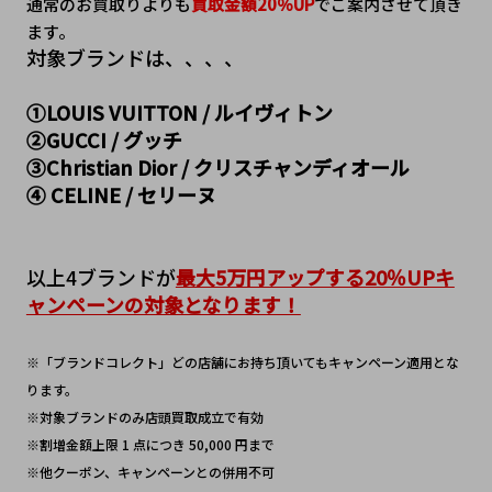
通常のお買取りよりも
買取金額20％UP
でご案内させて頂き
ます。
対象ブランドは、、、、
①LOUIS VUITTON / ルイヴィトン
②GUCCI / グッチ
③Christian Dior / クリスチャンディオール
④ CELINE / セリーヌ
以上4ブランドが
最大5万円アップする20％UPキ
ャンペーンの対象となります！
※「ブランドコレクト」どの店舗にお持ち頂いてもキャンペーン適用とな
ります。
※対象ブランドのみ店頭買取成立で有効
※割増金額上限 1 点につき 50,000 円まで
※他クーポン、キャンペーンとの併用不可