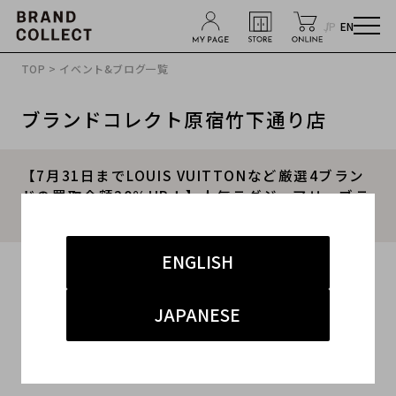
JP
EN
TOP
>
イベント&ブログ一覧
ブランドコレクト原宿竹下通り店
【7月31日までLOUIS VUITTONなど厳選4ブラン
ドの買取金額20％UP！】人気ラグジュアリーブラ
ンド4選｜買取金額20％UPキャンペーン
ENGLISH
2026.07.01
#LOUIS VUITTON
#原宿竹下通り店
#買取
JAPANESE
#竹下 インポート
#ブランド買取キャンペーン