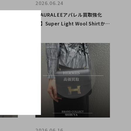
2026.06.24
中】Yo
【AURALEEアパレル買取強化
HOMMEア
中】Super Light Wool Shirtか
じめ、
らカシミヤニット・コートまで渋
谷店で高額
谷で高額査定｜ブランドコレクト
渋谷店
2026.06.16