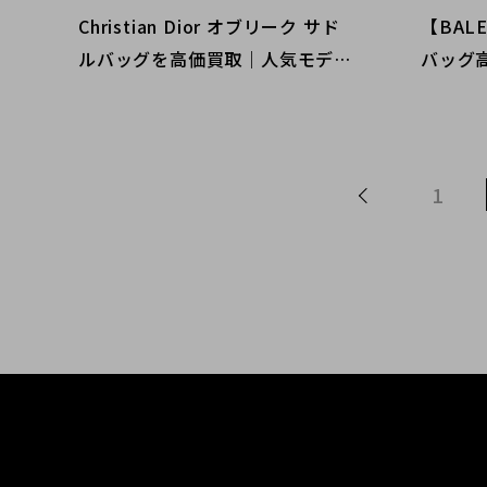
Christian Dior オブリーク サド
【BAL
ルバッグを高価買取｜人気モデル
バッグ高
の査定ポイントを解説【ブランド
を売る
コレクト渋谷店】
店へ
1