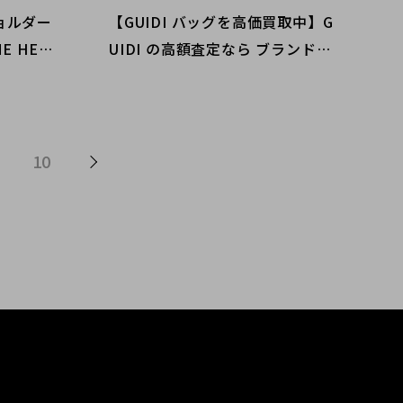
ショルダー
【GUIDI バッグを高価買取中】G
 HEA
UIDI の高額査定なら ブランドコ
コレクト
レクト渋谷店へ 新宿/目黒/代々
木/恵比寿/代官山などでご売却を
検討中の方にお勧めです！
10