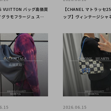
S VUITTON バッグ高価買
【CHANEL マトラッセ2
ノグラモフラージュ スピ
ップ】ヴィンテージシャ
35など限定コレクションを
ェーンショルダーバッグ
で丁寧査定｜買取金額20％
高価買取強化中！
ャンペーン実施中
6.15
2026.06.15