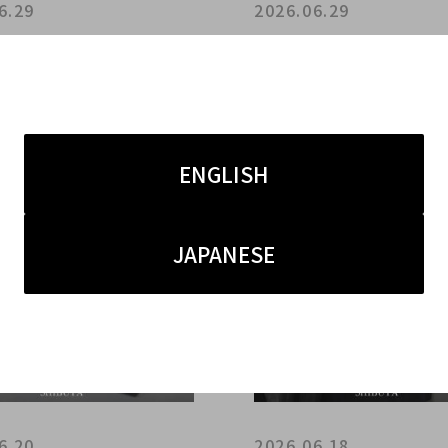
6.29
2026.06.29
BERRY ノバチェックシャ
【ヨウジヤマモト買取強化
強化中】ブランドコレクト
hji Yamamoto POUR 
で人気アパレルを丁寧査
ーカイブジャケットをは
価買取のポイントをご紹
Y's・Ground Yなど渋
査定いたします
ENGLISH
JAPANESE
6.20
2026.06.18