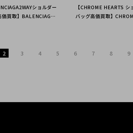
ENCIAGA2WAYショルダー
【CHROME HEARTS 
価買取】BALENCIAGA
バッグ高価買取】CHROME
ならブランドコレクト渋谷
RTSを売るならブランド
渋谷店へ
2
3
4
5
6
7
8
9