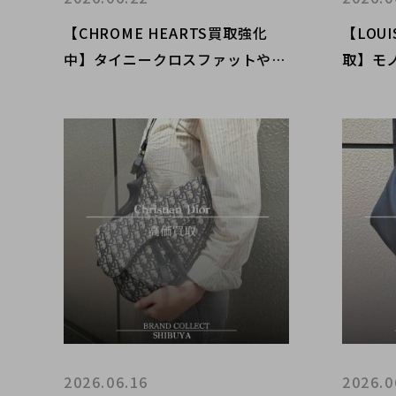
【CHROME HEARTS買取強化
【LOUI
中】タイニークロスファットやペ
取】モ
ーパーチェーンなど人気クロスモ
ーディ
チーフを渋谷・原宿・表参道エリ
渋谷店
アで高価買取
UPキ
2026.06.16
2026.0