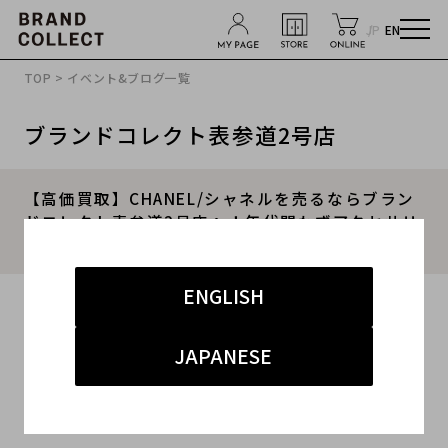
JP
EN
TOP
>
イベント&ブログ一覧
ブランドコレクト表参道2号店
【高価買取】CHANEL/シャネルを売るならブラン
ドコレクト表参道2号店へ！年代問わずアクセサリ
ー買取強化中！
ENGLISH
2026.01.16
#シャネル
#表参道2号店
#買取
JAPANESE
#表参道2号店 ハイブランド
#高価買取