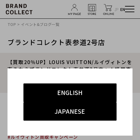
JP
EN
TOP
>
イベント&ブログ一覧
ブランドコレクト表参道2号店
【買取20％UP】LOUIS VUITTON/ルイヴィトンを
売るならブランドコレクト表参道2号店へ！絶賛高
価買取キャンペーン中！年数・状態問わずお買取
りいたします！
ENGLISH
2025.12.16
JAPANESE
#ルイヴィトン
#表参道2号店
#買取
#表参道2号店 ハイブランド
#ルイヴィトン買取キャンペーン