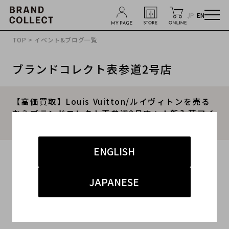
JP
EN
TOP
>
イベント&ブログ一覧
ブランドコレクト表参道2号店
【高価買取】Louis Vuitton/ルイヴィトンを売る
ならブランドコレクト表参道2号店へ！新入荷アイ
テム＆高価買取ポイントをご紹介いたします！
ENGLISH
2025.09.21
#ルイヴィトン
#表参道2号店
#買取
JAPANESE
#表参道2号店 ハイブランド
#高価買取