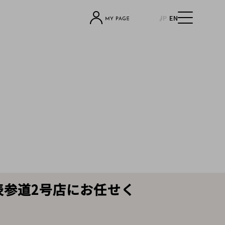
JP
EN
表参道2号店にお任せく