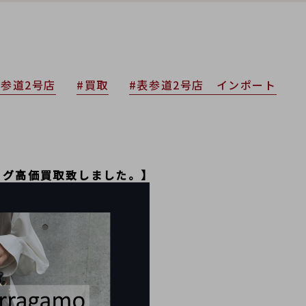
表参道2号店
#買取
#表参道2号店 インポート
ッグ高価買取致しました。】