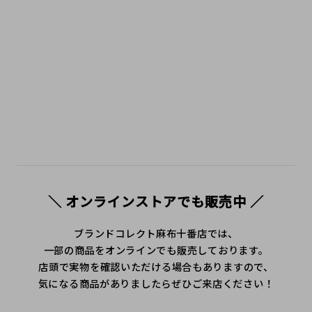
ンド #TokyoLuxuryShopping #JapanLuxuryStyle #ブラ
ンド紹介 #ハイブランドブログ #購入レビュー #人気ブラン
ド #トレンドアイテム #麻布十番 #広尾 #港区 #白金 #六本
木 #三田 #中古 #secondhandshop #ニ手 #二手名牌
＼ オンラインストアでも販売中 ／
ブランドコレクト麻布十番店では、
一部の商品をオンラインでも販売しております。
店頭で実物を確認いただける場合もありますので、
気になる商品がありましたらぜひご来店ください！