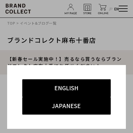
JP
EN
TOP
>
イベント&ブログ一覧
ブランドコレクト麻布十番店
【新春セール実施中！】売るなら買うならブラン
ドコレクト麻布十番にお任せください！
2026.01.03
ENGLISH
#新春セール
#麻布十番店
#麻布十番 買取
JAPANESE
##麻布十番 ハイブランド
#ブランド買取キャンペーン