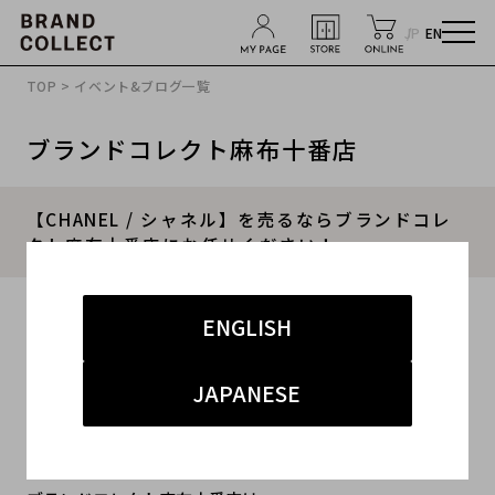
JP
EN
TOP
>
イベント&ブログ一覧
ブランドコレクト麻布十番店
【CHANEL / シャネル】を売るならブランドコレ
クト麻布十番店にお任せください！
2025.05.29
ENGLISH
#CHANEL
#シャネル
#麻布十番 買取
JAPANESE
#麻布十番 ハイブランド
#マトラッセ