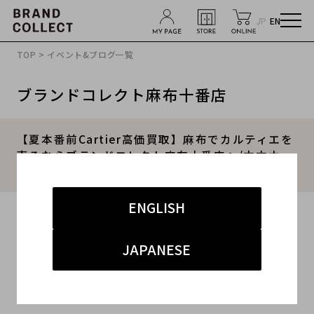
JP
EN
TOP
>
イベント&ブログ一覧
ブランドコレクト麻布十番店
【夏本番前Cartier高価買取】麻布でカルティエを
売るならブランドコレクト麻布十番店へ/六本木・
白金・高輪にお住いの方も是非ご利用下さい！
ENGLISH
2023.03.31
#カルティエ
#麻布十番店
#買取
JAPANESE
#麻布十番 ハイブランド
#ブランド買取キャンペーン