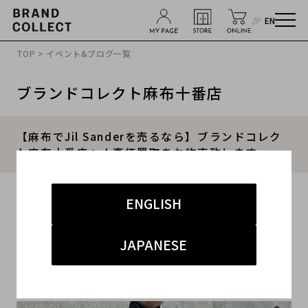
JP
EN
TOP
>
イベント&ブログ一覧
ブランドコレクト麻布十番店
【麻布でJil Sanderを売るなら】ブランドコレク
ト麻布十番店へ！高価買取をお約束致します。
2023.03.29
ENGLISH
#ジルサンダー
#麻布十番店
#買取
JAPANESE
#麻布十番 ハイブランド