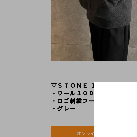
▽ＳＴＯＮＥ ＩＳＬＡＮＤ
・ウール１００％
・ロゴ刺繍フーディ
・グレー
オンラインストアで見る