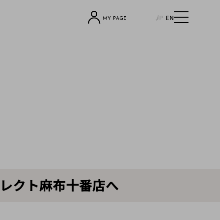
JP
EN
レクト麻布十番店へ