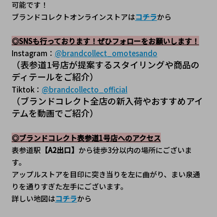
可能です！
ブランドコレクトオンラインストアは
コチラ
から
◎SNSも行っております！ぜひフォローをお願いします！
Instagram：
@brandcollect_omotesando
（表参道1号店が提案するスタイリングや商品の
ディテールをご紹介）
Tiktok：
@brandcollecto_official
（ブランドコレクト全店の新入荷やおすすめアイ
テムを動画でご紹介）
◎ブランドコレクト表参道1号店へのアクセス
表参道駅
【A2出口】
から徒歩3分以内の場所にございま
す。
アップルストアを目印に突き当りを左に曲がり、まい泉通
りを通りすぎた左手にございます。
詳しい地図は
コチラ
から