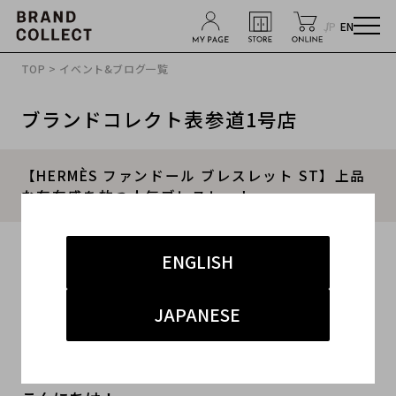
JP
EN
TOP
>
イベント&ブログ一覧
ブランドコレクト表参道1号店
【HERMÈS ファンドール ブレスレット ST】上品
な存在感を放つ人気ブレスレット
2026.07.05
ENGLISH
#HERMES
#エルメス
#表参道 買取
JAPANESE
#ブランド 買取
#アクセサリー 買取