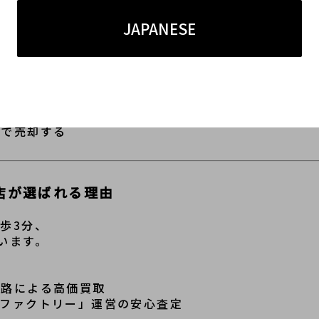
JAPANESE
売るポイント
評価が変わることがあります。
どの付属品を揃える
麗な状態で持ち込む
グで売却する
店が選ばれる理由
歩3分、
ざいます。
販路による高価買取
ーファクトリー」運営の安心査定