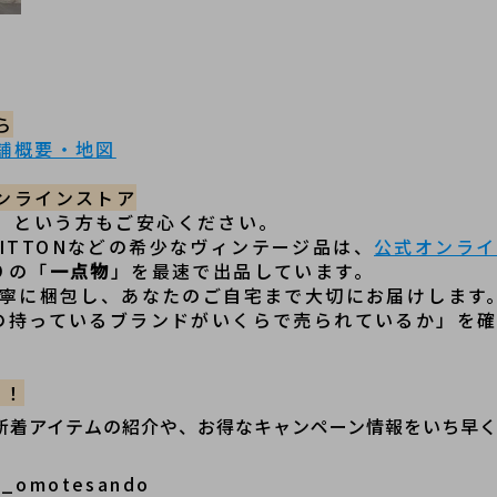
ら
舗概要・地図
オンラインストア
」という方もご安心ください。
VUITTONなどの希少なヴィンテージ品は、
公式オンライ
りの「
一点物
」を最速で出品しています。
が丁寧に梱包し、あなたのご自宅まで大切にお届けします
分の持っているブランドがいくらで売られているか」を
ク！
、新着アイテムの紹介や、お得なキャンペーン情報をいち早
t_omotesando