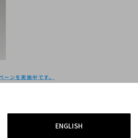
ンペーンを実施中です。
日
点でも買取成立すると査定金額が20％UPとなる大変
ENGLISH
クセサリー・小物なども対象となりますので、この機