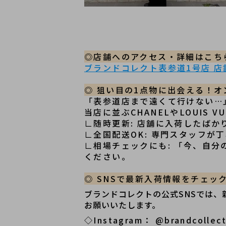
◎店舗へのアクセス・詳細はこち
ブランドコレクト表参道1号店 店
◎ 狙い目の1点物に出会える！
「表参道店まで遠くて行けない…
当店に並ぶCHANELやLOUIS 
∟随時更新: 店舗に入荷したばか
∟全国配送OK: 専門スタッフ
∟相場チェックにも: 「今、自
ください。
◎ SNSで最新入荷情報をチェッ
ブランドコレクトの公式SNSでは
お願いいたします。
◇Instagram： @brandcollec