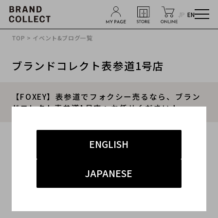
JP
EN
TOP
>
イベント&ブログ一覧
ブランドコレクト表参道1号店
【FOXEY】表参道でフォクシー売るなら、ブラン
ドコレクト表参道1号店へお任せください！
2026.01.13
ENGLISH
#フォクシー
#表参道エリア
#レディース 買取
JAPANESE
#ハイブランド 買取
#BRANDCOLLECT表参道1号店 高額買取