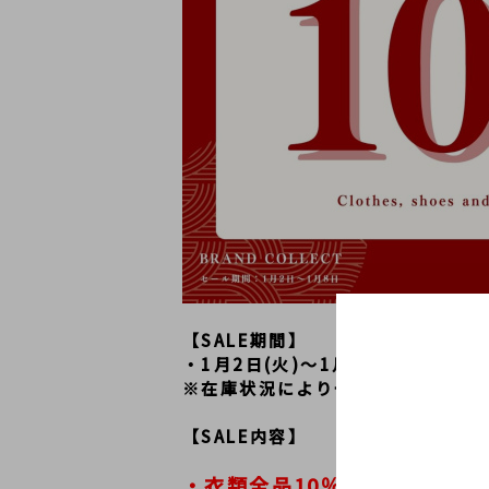
【SALE期間】
・1月2日(火)～1月8日(月）
※在庫状況により予告なくSALE
【SALE内容】
・衣類全品10％OFF　