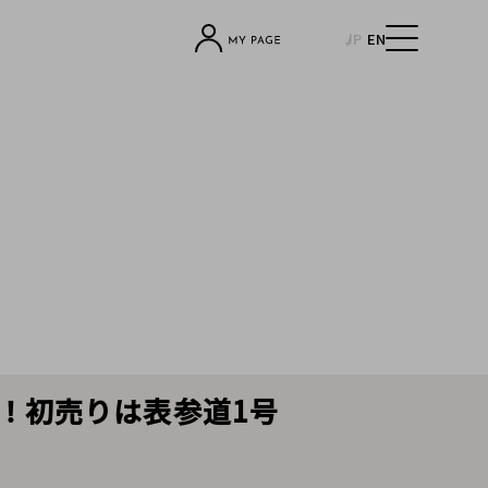
JP
EN
す！初売りは表参道1号