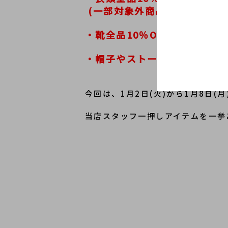
 (一部対象外商品がございます
・靴全品10％OFF
・帽子やストール、マフラーも
今回は、1月2日(火)から1月8日(
当店スタッフ一押しアイテムを一挙