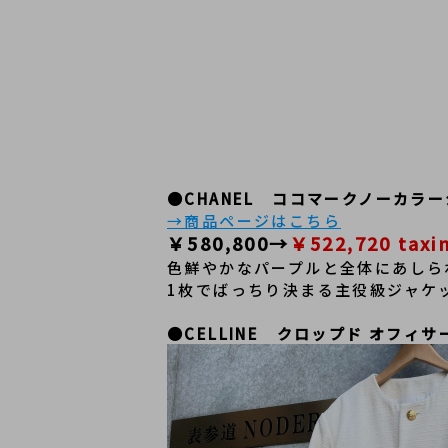
●CHANEL　
ココマークノーカラージ
→商品ページはこちら
￥580,800→
￥522,720 taxi
色鮮やかなパープルと全体にあしら
1枚でばっちり決まる主役級ジャケ
●CELLINE
クロップド オフィサー