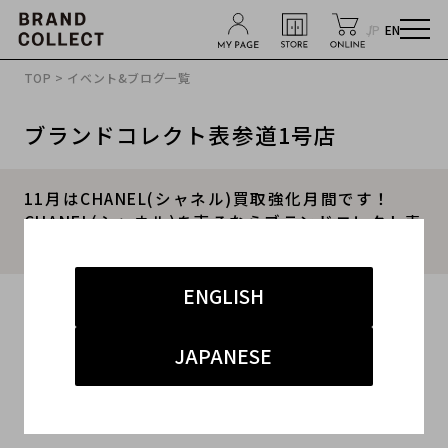
JP
EN
TOP
>
イベント&ブログ一覧
ブランドコレクト表参道1号店
11月はCHANEL(シャネル)買取強化月間です！
CHANEL(シャネル)を売るならブランドコレクト表
参道店へ！
ENGLISH
2019.10.31
#CHANEL 買取実績 表参道
JAPANESE
#シャネル 買取 表参道
#イベント
#ヴィンテージ
#ラグジュアリー