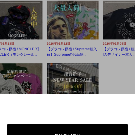
年01月13日
2026年01月12日
2026年01月09日
コレ原宿 / MONCLER】
【ブラコレ原宿 / Supreme新入
【ブラコレ原宿 / 新
CLER（モンクレール...
荷】Supremeのお品物...
Iのデザイナー本人..
年01月03日
2026年01月02日
店限定/買取金額20%UP
【原宿店/NEW YEAR SALE】
ペーン】開催中!...
昨年はブランドコレクト...