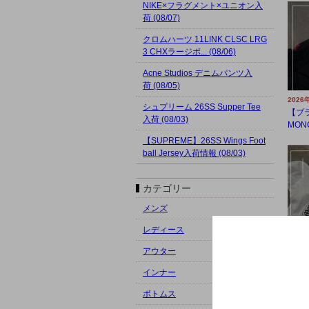
NIKE×フラグメント×ユニオン入
荷 (08/07)
クロムハーツ 11LINK CLSC LRG
3 CHXラージボ... (08/06)
Acne Studios デニムパンツ入
荷 (08/05)
2026
シュプリーム 26SS Supper Tee
【ブラ
入荷 (08/03)
MON
【SUPREME】26SS Wings Foot
ball Jersey入荷情報 (08/03)
カテゴリー
メンズ
レディース
2026
アウター
【原宿
キャン
インナー
ボトムス