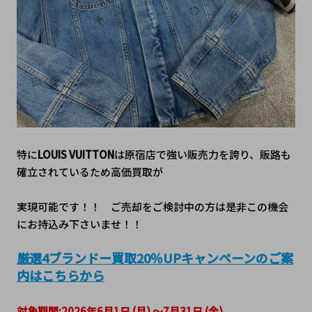
特に
LOUIS VUITTON
は原宿店で強い販売力を誇り、販路も
確立されているため高価買取が
実現可能です！！　ご売却をご検討中の方は是非この機会
にお持込み下さいませ！！
厳選4ブランドー買取20％UPキャンペーンのご案
内はこちらから
対象期間:2026年6月1日 (月) ～7月31日 (金)