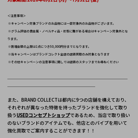
＜注意事項＞
 ※キャンペーン対象ブランドのお品物には一部対象外のお品物がございます。
 ※グラム評価の貴金属・ノベルティ品・状態に難がある場合はキャンペーン対象外とな
ります。
 ※割増金額の上限は1点につき50,000円分までとなります。
 ※当キャンペーンはブランドコレクト全店の店頭買取のみ対象となります
 ※その他キャンペーンの注意事項に関しては店頭のスタッフまでお尋ねください
＿＿＿＿＿＿＿＿＿＿＿＿＿＿＿＿＿＿＿＿＿＿＿＿＿＿
＿＿＿＿＿＿＿＿＿＿＿＿＿＿＿＿＿＿＿
また、BRAND COLLECTは都内に9つの店舗を構えており、
それぞれが異なった特徴を持ったブランドを強化して取り
扱う
USEDコンセプトショップ
であるため、当店で取り扱い
のないブランドのアイテムでも、他店とのパイプを用いて
強化買取でご案内することができます！！