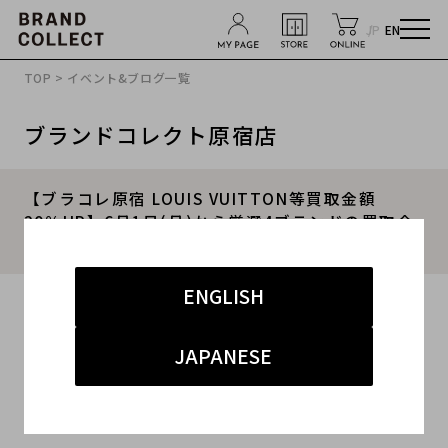
JP
EN
TOP
>
イベント&ブログ一覧
ブランドコレクト原宿店
【ブラコレ原宿 LOUIS VUITTON等買取金額
20％UP】6月1日(月)から厳選4ブランドの買取金
額が20％UPするキャンペーンを開催いたします！
ENGLISH
2026.05.31
#6月キャンペーン
#買取
#原宿 ハイストリート
JAPANESE
#買取キャンペーン
#ブランド古着買取キャンペーン