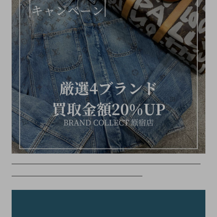
＿＿＿＿＿＿＿＿＿＿＿＿＿＿＿＿＿＿＿＿＿＿＿＿＿＿
＿＿＿＿＿＿＿＿＿＿＿＿＿＿＿＿＿＿