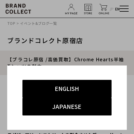
JP
EN
TOP
>
イベント&ブログ一覧
ブランドコレクト原宿店
【ブラコレ原宿 /高価買取】Chrome Hearts半袖
Tシャツの魅力
2026.04.30
ENGLISH
#クロムハーツ
#原宿店
#原宿 ストリート
JAPANESE
#買取強化
#買取キャンペーン