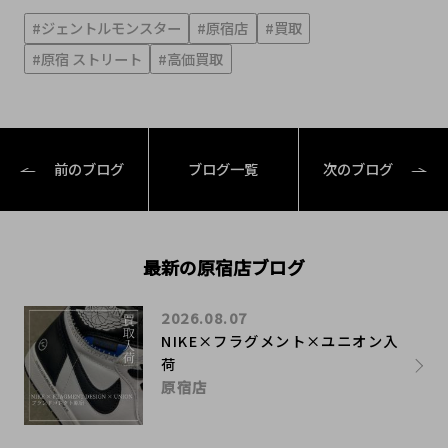
#ジェントルモンスター
#原宿店
#買取
#原宿 ストリート
#高価買取
前のブログ
ブログ一覧
次のブログ
最新の原宿店ブログ
2026.08.07
NIKE×フラグメント×ユニオン入
荷
原宿店