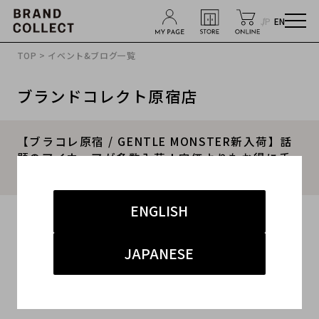
JP
EN
TOP
>
イベント&ブログ一覧
ブランドコレクト原宿店
【ブラコレ原宿 / GENTLE MONSTER新入荷】話
題のアイウェアが多数入荷！定価よりもお得に手
に入れるチャンスです！！
ENGLISH
2025.11.20
#ジェントルモンスター
#原宿店
#買取
JAPANESE
#原宿 ストリート
#高価買取