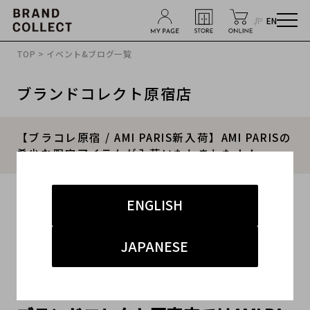
JP
EN
TOP
>
イベント&ブログ一覧
ブランドコレクト原宿店
【ブラコレ原宿 / AMI PARIS新入荷】AMI PARISの
希少な限定アイテムが入荷いたしました！！
2025.09.30
ENGLISH
#アミパリス
#原宿店
#新入荷
#原宿 ストリート
JAPANESE
#買取