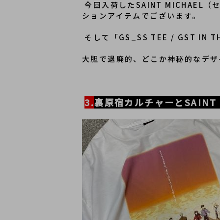
 今回入荷したSAINT MICHAEL（セントマイケル）の「EV_SS TEE / ORANGE」は、アニメ「EVENGELION」とのコラボレー
ションアイテムでございます。
 そして「GS_SS TEE / GS
大胆で退廃的、どこか神秘的なデザ
3.
裏原宿カルチャーとSAINT 