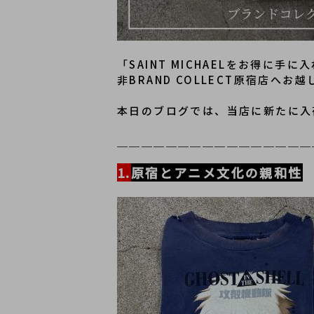
「SAINT MICHAELをお得に
非BRAND COLLECT原宿店へお
本日のブログでは、当店に新たに入荷
＿＿＿＿＿＿＿＿＿＿＿＿＿＿＿＿
1.
原宿とアニメ文化の親和性