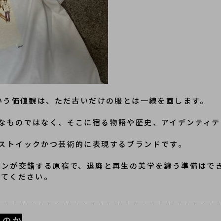
という価値観は、ただ古いだけの服とは一線を画します。
なものではなく、そこに宿る物語や歴史、アイデンティテ
を最もストイックかつ芸術的に表現するブランドです。
ョンが交錯する原宿で、退廃と再生の美学を纏う準備はで
してください。
＿＿＿＿＿＿＿＿＿＿＿＿＿＿＿＿＿＿＿＿＿＿＿＿＿
るのか