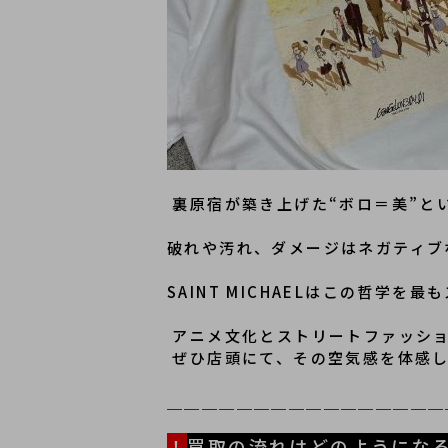
 裏原宿が築き上げた“ボロ＝美”
破れや汚れ、ダメージはネガティブ
SAINT MICHAELはこの哲学
 アニメ文化とストリートファッシ
 ぜひ店頭にて、その空気感を体感
＿＿＿＿＿＿＿＿＿＿＿＿＿＿＿＿
！
買取の流れはどのようにな