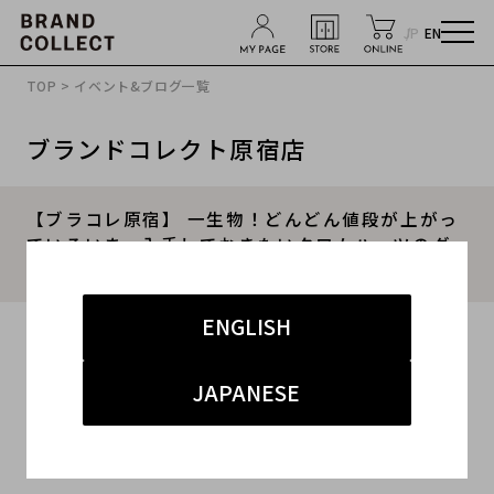
JP
EN
TOP
>
イベント&ブログ一覧
ブランドコレクト原宿店
【ブラコレ原宿】 一生物！どんどん値段が上がっ
ているいま。入手しておきたいクロムハーツのダ
ウンをご紹介いたします！！
ENGLISH
2025.03.09
#クロムハーツ
#原宿店
#商品紹介
JAPANESE
#原宿 ストリート