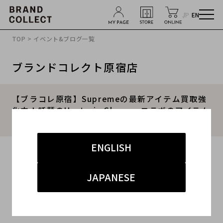
JP
EN
TOP
>
イベント&ブログ一覧
ブランドコレクト原宿店
【ブラコレ原宿】Supremeの最新アイテム買取強
化中！話題のHysteric Glamourコラボのアイテム
をご紹介！
ENGLISH
2024.11.29
#シュプリーム
#買取
#原宿 ストリート
#買取強化
JAPANESE
#メンズ