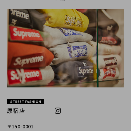
STREET FASHION
原宿店
〒150-0001