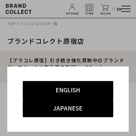
JP
EN
TOP
>
イベント&ブログ一覧
ブランドコレクト原宿店
【ブラコレ原宿】引き続き強化買取中のブランド
ジュエリー！！新入荷のTiffany&Co. /
HardWearブレスレットをご紹介！！
ENGLISH
2024.07.14
#ティファニー
#買取
#原宿ラグジュアリー
JAPANESE
#買取強化
#買取キャンペーン