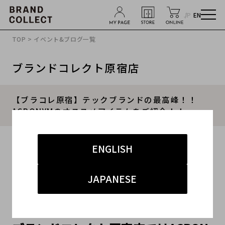
JP
EN
TOP
>
イベント&ブログ一覧
ブランドコレクト原宿店
【ブラコレ原宿】テックブランドの最高峰！！
ACRONYMのオススメアイテムをご紹介！！
2024.07.22
ENGLISH
#アクロニウム
#買取
#原宿 ストリート
#買取強化
JAPANESE
#メンズ