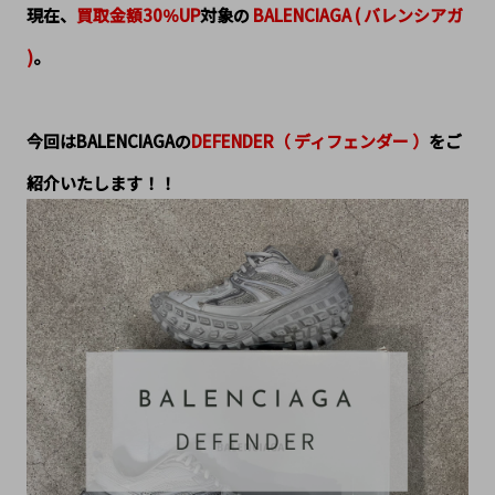
現在、
買取金額30％UP
対象の 
BALENCIAGA ( バレンシアガ 
)
。
今回は
BALENCIAGA
の
DEFENDER（ ディフェンダー ）
をご
紹介いたします！！