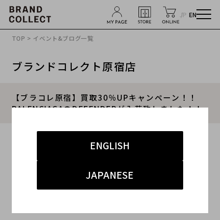
JP
EN
TOP
>
イベント&ブログ一覧
ブランドコレクト原宿店
【ブラコレ原宿】買取30％UPキャンペーン！！
BALENCIAGAのDEFENDERが入荷致しました！！
2023.10.29
ENGLISH
#BALENCIAGA
#ラグジュアリー
JAPANESE
#原宿ラグジュアリー
#買取キャンペーン
#原宿店