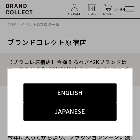
JP
EN
TOP
>
イベント&ブログ一覧
ブランドコレクト原宿店
【ブラコレ原宿店】今抑えるべきY2Kブランドは
コレだ！！ C.P. COMPANYからカーゴパンツをご
紹介。
ENGLISH
2023.03.28
#シーピーカンパニー
#原宿店
#新入荷
#原宿 Y2K
JAPANESE
今年に入ってからより、ファッションシーンに浸