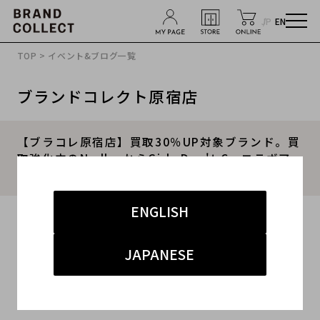
JP
EN
TOP
>
イベント&ブログ一覧
ブランドコレクト原宿店
【ブラコレ原宿店】買取30％UP対象ブランド。買
取強化中のNedlesからGirls Don't Cryコラボア
イテムをご紹介。
ENGLISH
2022.11.28
#ニードルス
#原宿店
#買取
#原宿 ストリート
JAPANESE
#ブランド古着買取キャンペーン