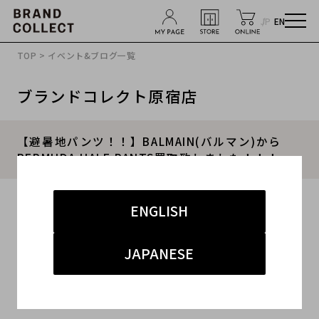
JP
EN
TOP
>
イベント&ブログ一覧
ブランドコレクト原宿店
​【避暑地パンツ！！】BALMAIN(バルマン)から
BERMUDA HALF PANTS買取致しました！！！
2020.07.04
ENGLISH
#BALMAIN
#バルマン
#ハーフパンツ
JAPANESE
#ブランドコレクト原宿店
#オンラインショップ
こんにちは!