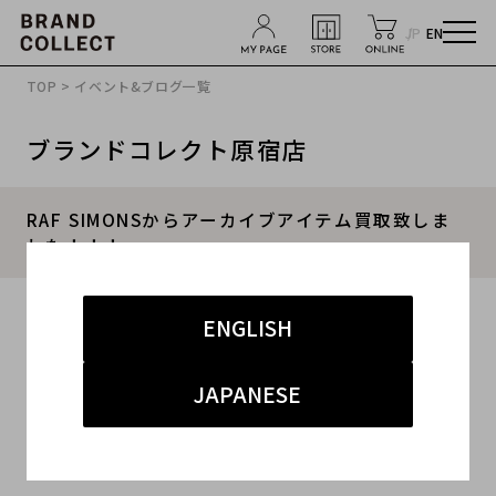
JP
EN
TOP
>
イベント&ブログ一覧
ブランドコレクト原宿店
RAF SIMONSからアーカイブアイテム買取致しま
した！！！
2020.02.13
ENGLISH
#RAFSIMONS
#ラフシモンズ
#アーカイブ
JAPANESE
#ブランドコレクト原宿店
#買取
こんにちは!