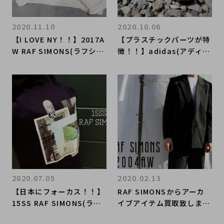
2020.11.10
2020.10.06
​【I LOVE NY！！】2017A
​【プラスチックパーツが特
W RAF SIMONS(ラフシモ
徴！！】adidas(アディダ
ンズ)からニット入荷しま
ス) × RAF SIMONS(ラフ
した！！！
シモンズ)からコラボスニ
ーカー入荷！！！
2020.07.05
2020.02.13
【日本にフォーカス！！】
RAF SIMONSからアーカ
15SS RAF SIMONS(ラフ
イブアイテム買取致しまし
シモンズ)からモッズコー
た！！！