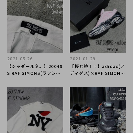
ャンス！！Raf Simonsの
コートをご紹介！
2021.05.26
2021.01.29
【シッダールタ。】2004S
​【桜と鏡！！】adidas(ア
S RAF SIMONS(ラフシモ
ディダス)×RAF SIMONS
ンズ)からアーカイブアイ
(ラフシモンズ)からOzwe
テム入荷！！！
ego入荷！！！