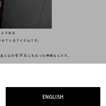
1人である
されているアイテムです
。
モデル
の主人公の
にもなった神
様なんです。
ENGLISH