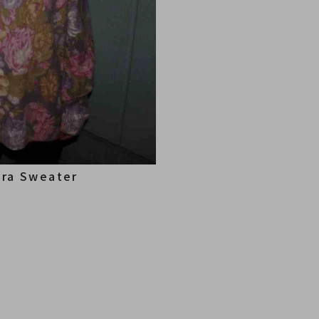
ora Sweater
。