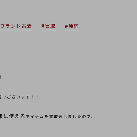
#ブランド古着
#買取
#原宿
着
店でございます！！
節に使える
アイテムを買取
致しましたので、