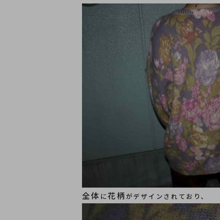
全体
花
柄
に
がデザインされており、