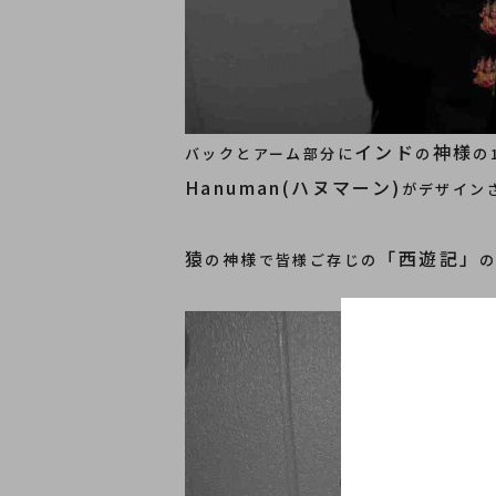
インド
神様
バックとアーム部分に
の
の
Hanuman(ハヌマーン)
がデザイン
猿
「西遊記」
神様
の
で皆様ご存じの