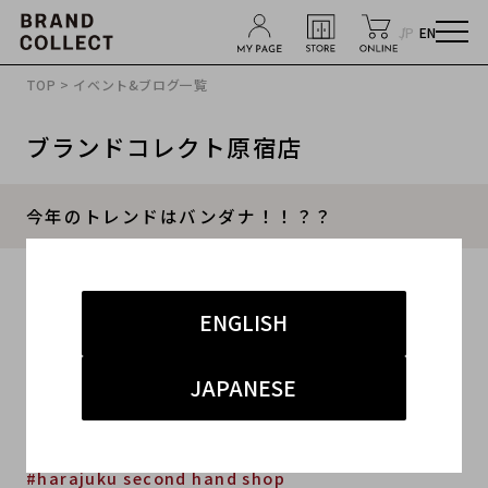
JP
EN
TOP
>
イベント&ブログ一覧
ブランドコレクト原宿店
今年のトレンドはバンダナ！！？？
2019.07.30
ENGLISH
#原宿 バンダナ柄 買取
#原宿 Children of the discordance 買取
JAPANESE
#原宿 ELEPHANT BRAND 買取
#渋谷 原宿 代官山 買取
#harajuku second hand shop