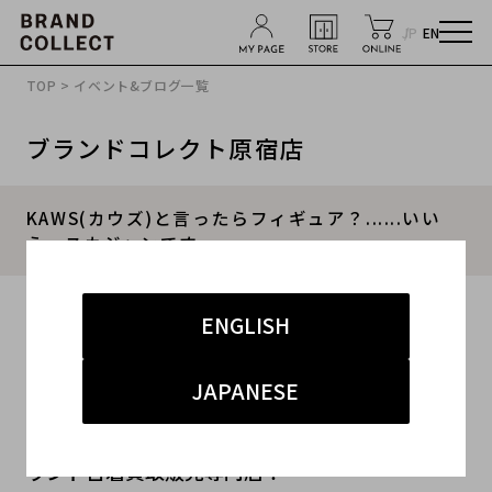
JP
EN
TOP
>
イベント&ブログ一覧
ブランドコレクト原宿店
KAWS(カウズ)と言ったらフィギュア？......いい
え。スカジャンです。
2017.02.18
ENGLISH
こんにちは！
JAPANESE
原宿,裏原,表参道,キャットストリートエリアのブ
ランド古着買取販売専門店！