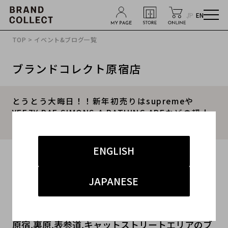
JP
EN
TOP
>
イベント&ブログ一覧
ブランドコレクト原宿店
とうとう大晦日！！新年初売りはsupremeや
YEEZY,RAF SIMONS,A BATHING APEなどの超人
気ブランドを大放出！
ENGLISH
2016.12.31
#Supreme
#YEEZY
#A BATHING APE
JAPANESE
#RAF SIMONS
#原宿店
原宿,裏原,表参道,キャットストリートエリアのブ