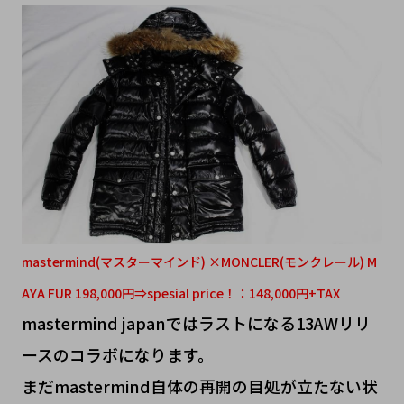
mastermind(マスターマインド) ×MONCLER(モンクレール) M
AYA FUR 198,000円⇒spesial price！：148,000円+TAX
mastermind japanではラストになる13AWリリ
ースのコラボになります。
まだmastermind自体の再開の目処が立たない状