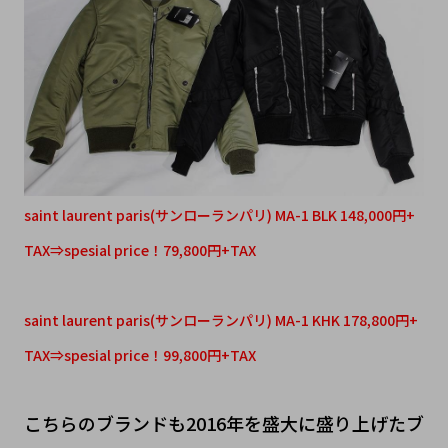
saint laurent paris(サンローランパリ) MA-1 BLK 148,000円+
TAX⇒spesial price！79,800円+TAX
saint laurent paris(サンローランパリ) MA-1 KHK 178,800円+
TAX⇒spesial price！99,800円+TAX
こちらのブランドも2016年を盛大に盛り上げたブ