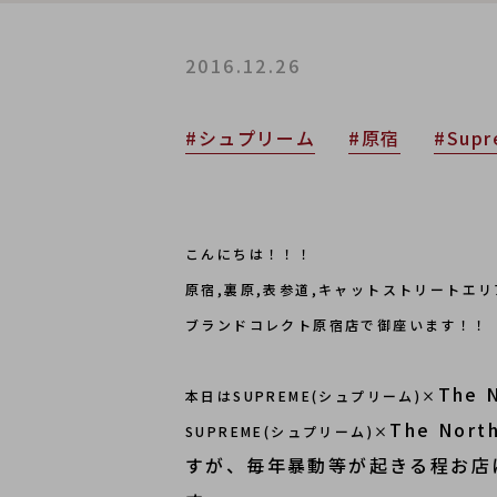
2016.12.26
#シュプリーム
#原宿
#Sup
こんにちは！！！
原宿,裏原,表参道,キャットストリートエ
ブランドコレクト原宿店で御座います！！
The
本日は
SUPREME(シュプリーム)×
The No
SUPREME(シュプリーム)×
すが、毎年暴動等が起きる程お店