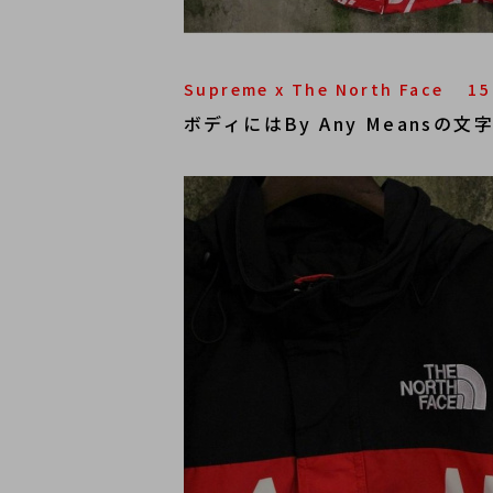
Supreme x The North Face 1
ボディにはBy Any Means