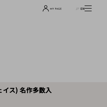
JP
EN
フェイス) 名作多数入