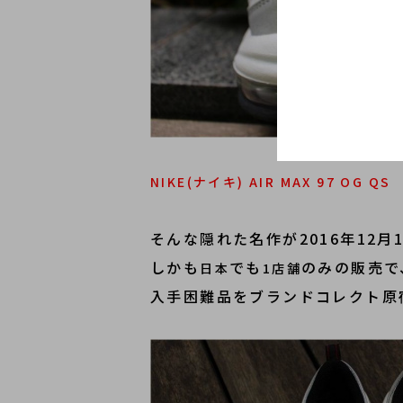
NIKE(ナイキ) AIR MAX 97 OG QS
そんな隠れた名作が2016年12
しかも
でも
のみの販売で
日本
1店舗
入手困難品をブランドコレクト原