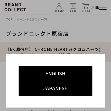
JP
EN
TOP
>
イベント&ブログ一覧
ブランドコレクト原宿店
【BC原宿店】 CHROME HEARTS(クロムハーツ)
ピン、ブレスレット、リング入荷！！！
2016.12.07
ENGLISH
#CHROME HEARTS
#クロムハーツ
#ch
#クロム
JAPANESE
#原宿店
こんにちは！原宿,裏原,表参道,キャットストリー