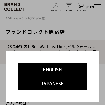
JP
EN
TOP
>
イベント&ブログ一覧
ブランドコレクト原宿店
【BC原宿店】Bill Wall Leather(ビルウォールレ
ザー) 人気のイーグルヘッドケーブルバングル 買
取入荷しました！
ENGLISH
2016.07.08
#メンズ
#アクセサリー
#ビルウォールレザー
JAPANESE
#BWL
#原宿店
こんにちは！