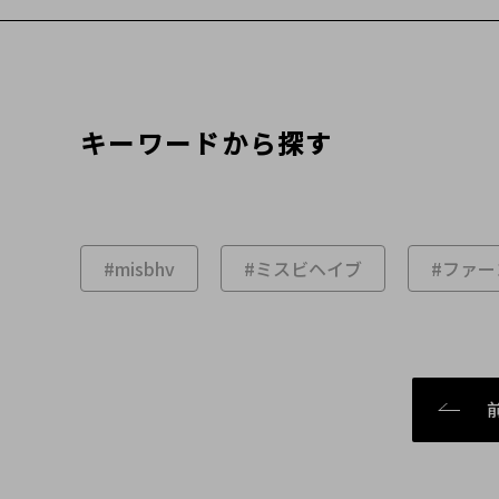
キーワードから探す
#misbhv
#ミスビヘイブ
#ファー