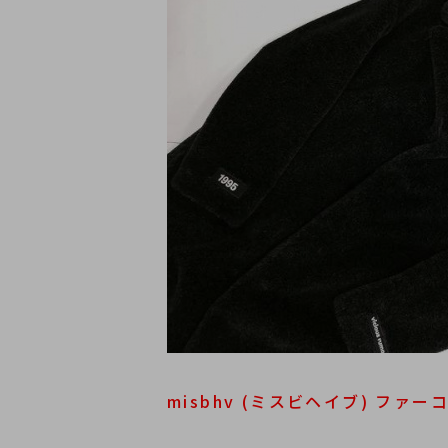
misbhv (ミスビヘイブ) ファーコー