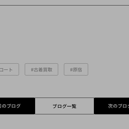
コート
#古着買取
#原宿
前のブログ
次のブロ
ブログ一覧