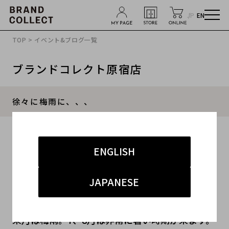
JP
EN
TOP
>
イベント&ブログ一覧
ブランドコレクト原宿店
徐々に梅雨に、、、
2013.05.29
ENGLISH
#メンズ
JAPANESE
みなさん、こんばんわ。
5月ももうすぐ終わりです。
来月は梅雨。7、8月は非常に暑い時期が来ます。