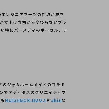
のエンジニアブーツの買取が成立
すが立上げ当初から変わらないブラ
行い特にバースディのボーカル、チ
ンドのジャムホームメイドのコラボ
インでアディダスのクリエイティブ
にも
NEIGHBOR HOOD
や
whiz
な